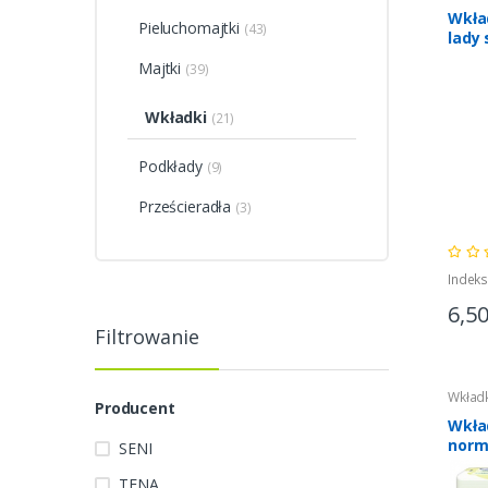
Wkła
Pieluchomajtki
(43)
lady 
14sz
Majtki
(39)
Wkładki
(21)
Podkłady
(9)
Prześcieradła
(3)
Indeks
6,5
Filtrowanie
Wkładk
Producent
Wkła
norm
SENI
TENA