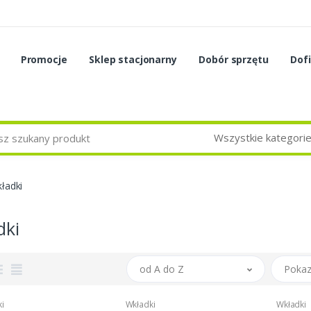
Promocje
Sklep stacjonarny
Dobór sprzętu
Dof
Wszystkie kategori
ładki
dki
od A do Z
Pokaz
i
Wkładki
Wkładki