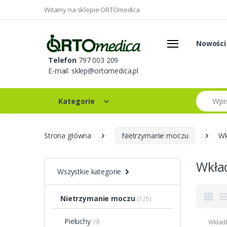
Witamy na sklepie ORTOmedica
Nowości
Telefon
797 003 209
E-mail:
sklep@ortomedica.pl
Szukaj
Kategorie
Strona główna
Nietrzymanie moczu
Wk
Wkła
Wszystkie kategorie
Nietrzymanie moczu
(125)
Pieluchy
(9)
Wkładk