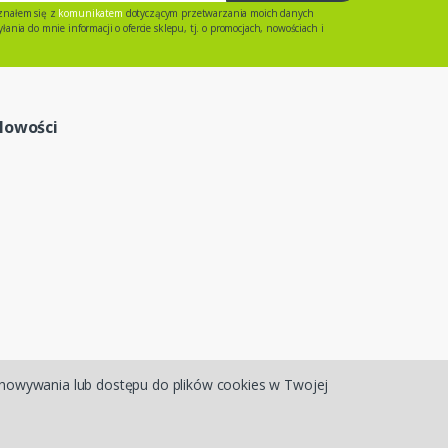
znałem się z
komunikatem
dotyczącym przetwarzania moich danych
ania do mnie informacji o ofercie sklepu, tj. o promocjach, nowościach i
Nowości
chowywania lub dostępu do plików cookies w Twojej