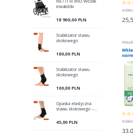
NETTI III XHD Wózek
inwalidzki
Indeks
25,
18 900,00 PLN
Stabilizator stawu
skokowego
Wkładk
Wkła
180,00 PLN
norm
Stabilizator stawu
skokowego
100,00 PLN
Opaska elastyczna
stawu skokowego –
bezszwowa
Indeks
45,00 PLN
33,