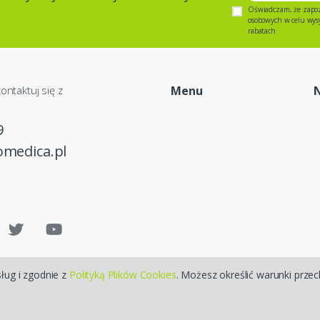
Oświadczam, że zapo
osobowych w celu wysył
rabatach
ontaktuj się z
Menu
9
omedica.pl
sług i zgodnie z
Polityką Plików Cookies
. Możesz określić warunki prze
Sklepy internetowe CStore