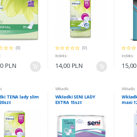
(0)
(0)
:
Indeks:
Indeks:
20 PLN
14,00 PLN
15,0
i
Wkładki
Wkładki
dki TENA lady slim
Wkładki SENI LADY
Wkładk
20szt
EXTRA 15szt
maxi 1