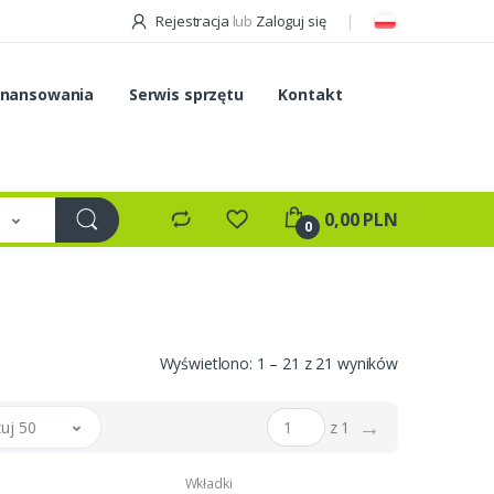
Rejestracja
lub
Zaloguj się
inansowania
Serwis sprzętu
Kontakt
e
0,00 PLN
0
Wyświetlono: 1 – 21 z 21 wyników
→
uj 50
z 1
Wkładki