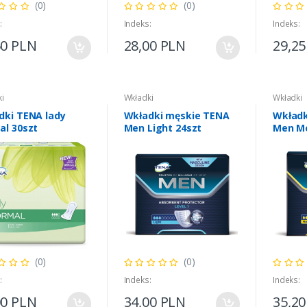
(0)
(0)
:
Indeks:
Indeks:
50 PLN
28,00 PLN
29,2
i
Wkładki
Wkładki
dki TENA lady
Wkładki męskie TENA
Wkładk
al 30szt
Men Light 24szt
Men M
(0)
(0)
:
Indeks:
Indeks:
00 PLN
34,00 PLN
35,2