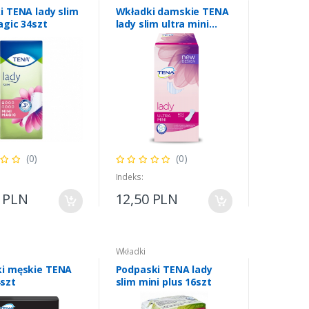
i TENA lady slim
Wkładki damskie TENA
agic 34szt
lady slim ultra mini
28sztuk
(0)
(0)
Indeks:
0 PLN
12,50 PLN
Wkładki
i męskie TENA
Podpaski TENA lady
szt
slim mini plus 16szt