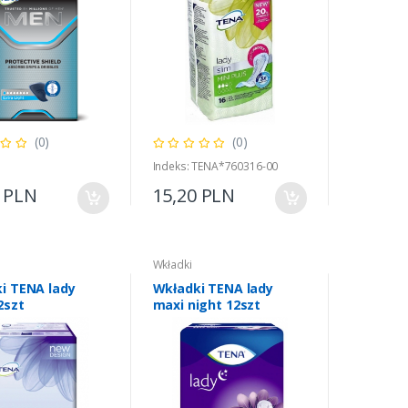
(0)
(0)
Indeks: TENA*760316-00
0 PLN
15,20 PLN
Wkładki
i TENA lady
Wkładki TENA lady
2szt
maxi night 12szt