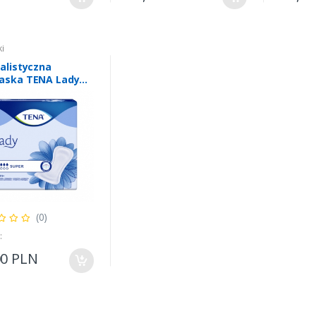
i
alistyczna
aska TENA Lady
r
(0)
:
00 PLN