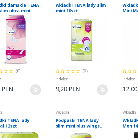
dki damskie TENA
wkładki TENA lady slim
wkładk
slim ultra mini
mini 10szt
Mini M
tuk
(0)
(0)
:
Indeks:
Indeks:
0 PLN
9,20 PLN
12,0
i
Wkładki
Wkładki
dki TENA lady
Podpaski TENA lady
Wkładk
al 12szt
slim mini plus wings
Men 14
16szt