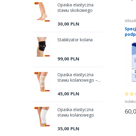
Opaska elastyczna
stawu skokowego
Wkładk
30,00 PLN
Specj
podp
Stabilizator kolana
Supe
99,00 PLN
Opaska elastyczna
stawu kolanowego –
bezszwowa
45,00 PLN
Indeks
Opaska elastyczna
60,
stawu kolanowego
35,00 PLN