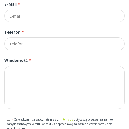
E-Mail
*
Telefon
*
Wiadomość
*
*
Oświadczam, że zapoznałem się z
informacją
dotyczącą przetwarzania moich
danych osobowych w celu kontaktu ze sprzedawcą za pośrednictwem formularza
kontaktowego