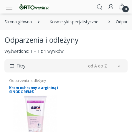
0
Strona główna
Kosmetyki specjalistyczne
Odparzen
Odparzenia i odleżyny
Wyświetlono: 1 – 1 z 1 wyników
Filtry
od A do Z
Odparzenia i odleżyny
Krem ochronny z argininą i
SINODOREM®