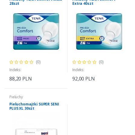
28szt
Extra 40szt
(0)
(0)
Indeks:
Indeks:
88,20 PLN
92,00 PLN
Pieluchy
Pieluchomajtki SUPER SENI
PLUS XL 30szt