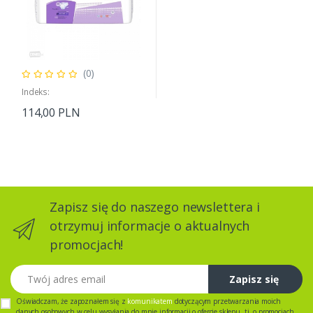
(0)
Indeks:
114,00 PLN
Zapisz się do naszego newslettera i
otrzymuj informacje o aktualnych
promocjach!
Twój adres email
Zapisz się
Oświadczam, że zapoznałem się z
komunikatem
dotyczącym przetwarzania moich
danych osobowych w celu wysyłania do mnie informacji o ofercie sklepu, tj. o promocjach,