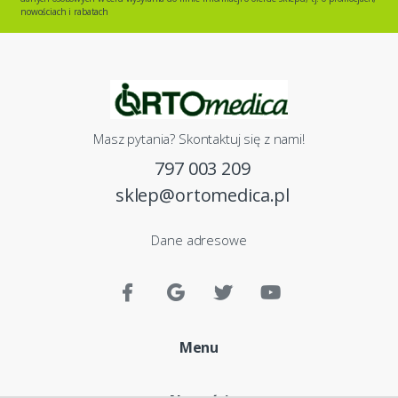
nowościach i rabatach
Masz pytania? Skontaktuj się z nami!
797 003 209
sklep@ortomedica.pl
Dane adresowe
Menu