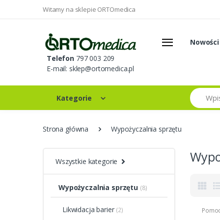
Witamy na sklepie ORTOmedica
Nowości
Telefon
797 003 209
E-mail:
sklep@ortomedica.pl
Szukaj
Kategorie
Strona główna
Wypożyczalnia sprzętu
Wypo
Wszystkie kategorie
Wypożyczalnia sprzętu
(8)
Likwidacja barier
(2)
Pomoc