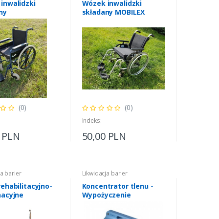
inwalidzki
Wózek inwalidzki
ny
składany MOBILEX
(0)
(0)
Indeks:
0 PLN
50,00 PLN
a barier
Likwidacja barier
ehabilitacyjno-
Koncentrator tlenu -
nacyjne
Wypożyczenie