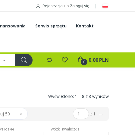
Rejestracja
lub
Zaloguj się
inansowania
Serwis sprzętu
Kontakt
e
0,00 PLN
0
Wyświetlono: 1 – 8 z 8 wyników
→
uj 50
z 1
walidzkie
Wózki inwalidzkie