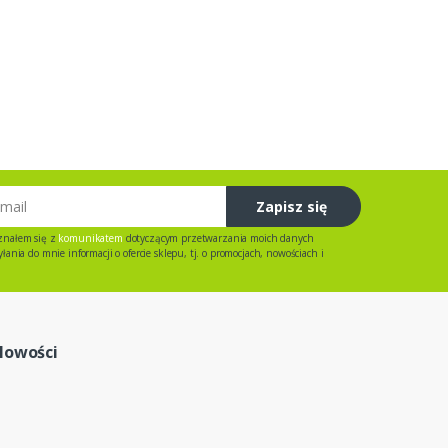
Zapisz się
znałem się z
komunikatem
dotyczącym przetwarzania moich danych
ania do mnie informacji o ofercie sklepu, tj. o promocjach, nowościach i
Nowości