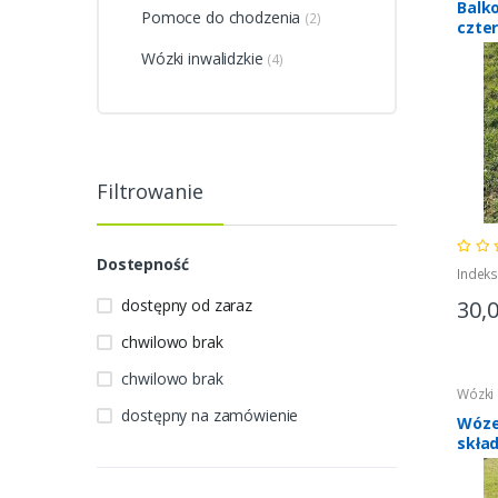
Balko
Pomoce do chodzenia
(2)
czte
Wózki inwalidzkie
(4)
Filtrowanie
Dostepność
Indeks
dostępny od zaraz
30,
chwilowo brak
chwilowo brak
Wózki 
dostępny na zamówienie
Wóze
skła