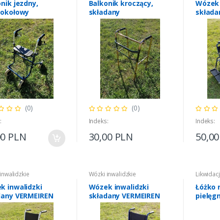
nik jezdny,
Balkonik kroczący,
Wózek 
rokołowy
składany
składa
(0)
(0)
:
Indeks:
Indeks:
00 PLN
30,00 PLN
50,0
inwalidzkie
Wózki inwalidzkie
Likwidacj
k inwalidzki
Wózek inwalidzki
Łóżko r
dany VERMEIREN
składany VERMEIREN
pielęg