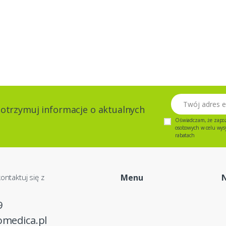
Twój adres email
 otrzymuj informacje o aktualnych
Oświadczam, że zapo
osobowych w celu wysył
rabatach
ontaktuj się z
Menu
9
omedica.pl