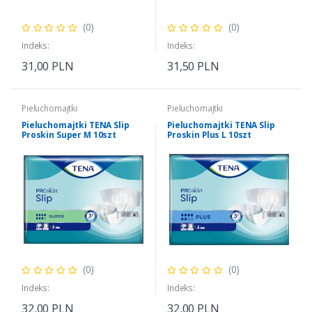
(0)
(0)
Indeks:
Indeks:
31,00 PLN
31,50 PLN
Pieluchomajtki
Pieluchomajtki
Pieluchomajtki TENA Slip
Pieluchomajtki TENA Slip
Proskin Super M 10szt
Proskin Plus L 10szt
(0)
(0)
Indeks:
Indeks:
32,00 PLN
32,00 PLN