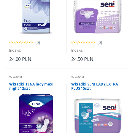
(0)
(0)
Indeks:
Indeks:
24,00 PLN
24,50 PLN
Wkładki
Wkładki
Wkładki TENA lady maxi
Wkładki SENI LADY EXTRA
night 12szt
PLUS 15szt