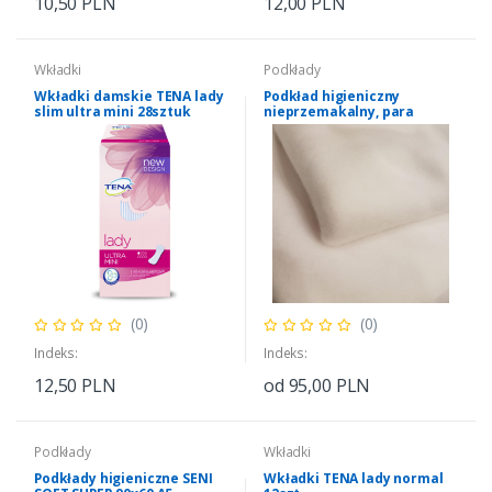
10,50 PLN
12,00 PLN
Wkładki
Podkłady
Wkładki damskie TENA lady
Podkład higieniczny
slim ultra mini 28sztuk
nieprzemakalny, para
przepuszczalny z gumką -
pokrycie bawełniane
(0)
(0)
Indeks:
Indeks:
12,50 PLN
od 95,00 PLN
Podkłady
Wkładki
Podkłady higieniczne SENI
Wkładki TENA lady normal