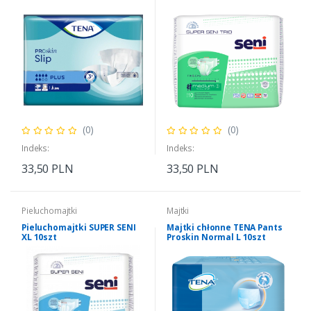
(0)
(0)
Indeks:
Indeks:
33,50 PLN
33,50 PLN
Pieluchomajtki
Majtki
Pieluchomajtki SUPER SENI
Majtki chłonne TENA Pants
XL 10szt
Proskin Normal L 10szt