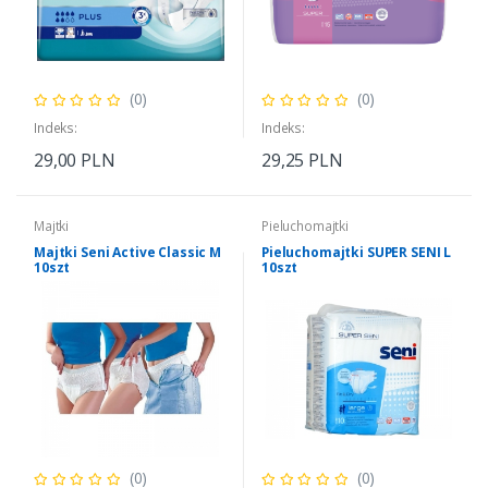
(0)
(0)
Indeks:
Indeks:
29,00 PLN
29,25 PLN
Majtki
Pieluchomajtki
Majtki Seni Active Classic M
Pieluchomajtki SUPER SENI L
10szt
10szt
(0)
(0)