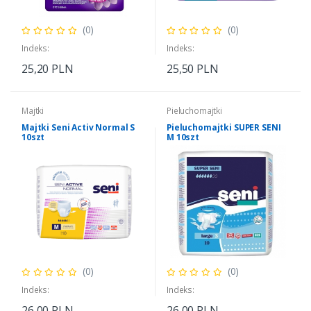
(0)
(0)
Indeks:
Indeks:
25,20 PLN
25,50 PLN
Majtki
Pieluchomajtki
Majtki Seni Activ Normal S
Pieluchomajtki SUPER SENI
10szt
M 10szt
(0)
(0)
Indeks:
Indeks:
26,00 PLN
26,00 PLN